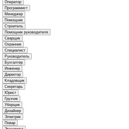
Оператор
Программист
Менеджер
Помощник
Строитель
Помощник руководителя
Сварщик
Охранник
Специалист
Руководитель
Бухгалтер
Инженер
Директор
Кладовщик
Секретарь
Юрист
Грузчик
Уборщик
Дизайнер
Электрик
Повар
Экономист