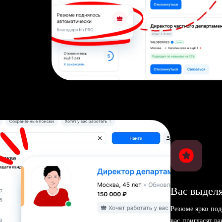
Вас выделя
Резюме ярко под
вас пригласят р