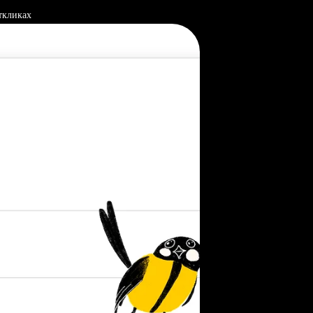
ткликах