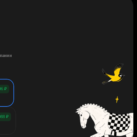
мпании
96
₽
088
₽