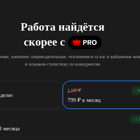
Работа найдётся
скорее
c
юме, напишем сопроводительные, откликнемся за вас в выбранные ко
и покажем статистику по конкурентам
1 195
₽
−3
еделю
799
₽
в месяц
−2 
3 месяца