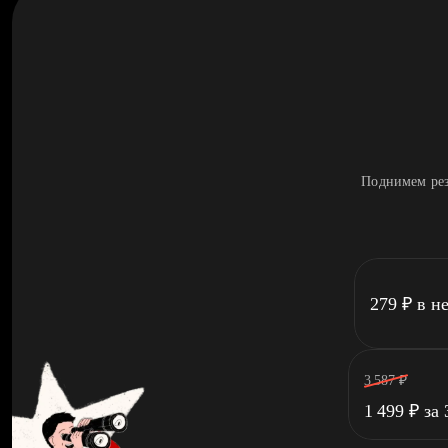
Поднимем рез
279
₽
в н
3 587
₽
1 499
₽
за 