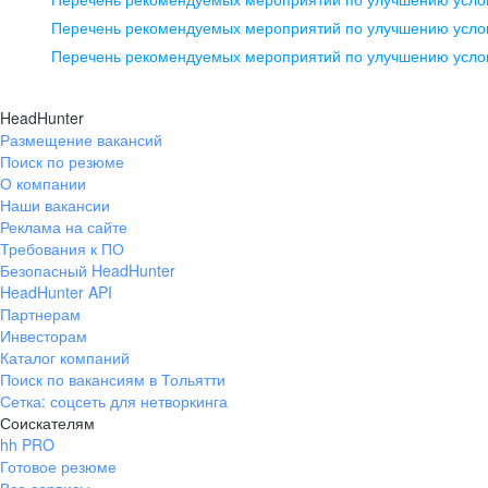
pr@ural.hh.ru
Перечень рекомендуемых мероприятий по улучшению услов
Перечень рекомендуемых мероприятий по улучшению усло
Новосибирск
ул. Большевистская, д. 35,
HeadHunter
помещение 21
Размещение вакансий
Поиск по резюме
+7 383 207-94-64
О компании
pr@nsk.hh.ru
Наши вакансии
Реклама на сайте
Требования к ПО
Безопасный HeadHunter
HeadHunter API
Партнерам
Инвесторам
Каталог компаний
Поиск по вакансиям в Тольятти
Сетка: соцсеть для нетворкинга
Соискателям
hh PRO
Готовое резюме