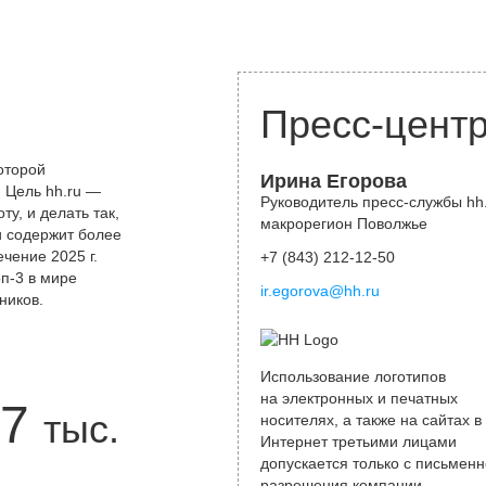
Пресс-цент
оторой
Ирина Егорова
 Цель hh.ru —
Руководитель пресс-службы hh.
у, и делать так,
макрорегион Поволжье
и содержит более
чение 2025 г.
+7 (843) 212-12-50
оп-3 в мире
ir.egorova@hh.ru
ников.
Использование логотипов
на электронных и печатных
7
тыс.
носителях, а также на сайтах в
Интернет третьими лицами
допускается только с письменн
разрешения компании.