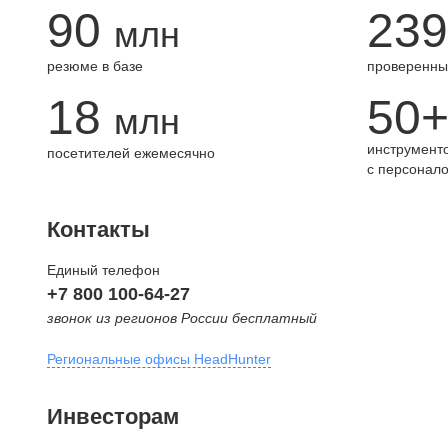
90
239
млн
резюме в базе
проверенны
18
50
млн
инструменто
посетителей ежемесячно
с персонал
Контакты
Единый телефон
+7 800 100-64-27
звонок из регионов России бесплатный
Региональные офисы HeadHunter
Москва
Инвесторам
внутригородская территория