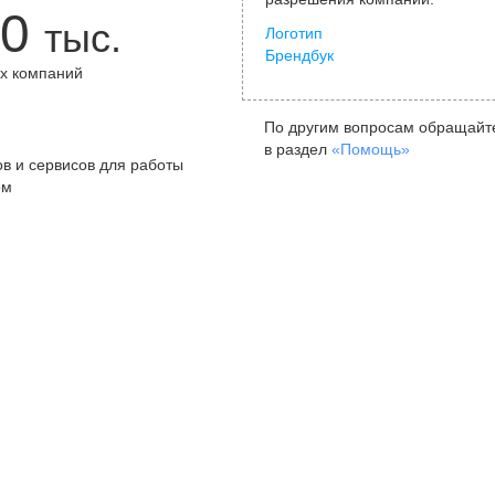
0
тыс.
Логотип
Брендбук
х компаний
+
По другим вопросам обращайт
в раздел
«Помощь»
в и сервисов для работы
ом
Санкт-Петербург
Я
ул. Жуковского, д. 19, особняк
ул