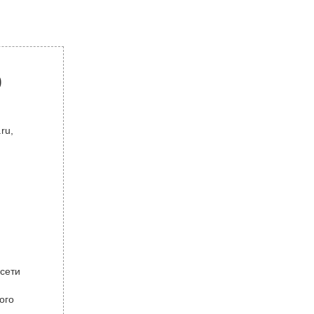
р
ru,
 сети
ого