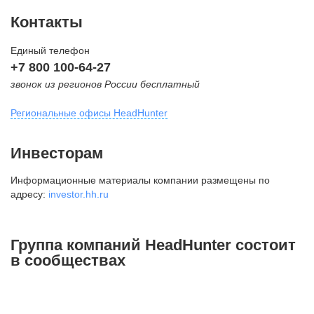
Контакты
Единый телефон
+7 800 100-64-27
звонок из регионов России бесплатный
Региональные офисы HeadHunter
Москва
Инвесторам
внутригородская территория
Информационные материалы компании размещены по
Муниципальный округ Тверской,
адресу:
investor.hh.ru
2-я Брестская ул., д. 48,
помещение 25
+7 495 974-64-27
Группа компаний HeadHunter состоит
+7 495 980-64-27
в сообществах
+7 495 134-92-24
press@hh.ru