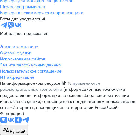
Карьера для молодых специалистов
pr@nsk.hh.ru
Школа программистов
Карьера в некоммерческих организациях
Минск
Боты для уведомлений
пр-т Дзержинского, д. 57,
10 этаж, помещение 45-1
Мобильное приложение
+375 (17)
336-03-02
Этика и комплаенс
pr@rabota.by
Оказание услуг
Использование сайтов
Алматы
Защита персональных данных
Пользовательское соглашение
пр. Абая, д. 151, БЦ Алатау,
ИТ аккредитация
12 этаж, офис 1209
На информационном ресурсе hh.ru
применяются
+7 727 232-13-13
рекомендательные технологии
(информационные технологии
pr@headhunter.com.kz
предоставления информации на основе сбора, систематизации
и анализа сведений, относящихся к предпочтениям пользователей
сети «Интернет», находящихся на территории Российской
Федерации)
Русский