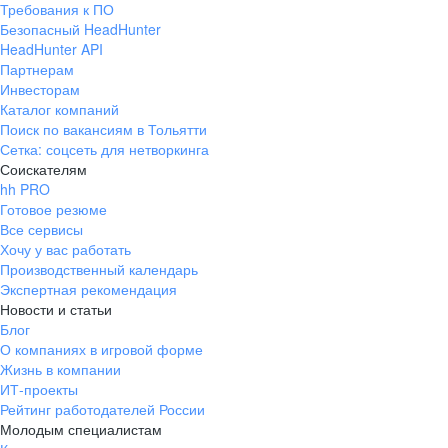
Требования к ПО
pr@ural.hh.ru
Безопасный HeadHunter
HeadHunter API
Краснодар
Партнерам
Инвесторам
ул. Янковского, д. 169, 7 этаж,
Каталог компаний
706 каб.
Поиск по вакансиям в Тольятти
+7 861 205-55-57
Сетка: соцсеть для нетворкинга
pr@krd.hh.ru
Соискателям
hh PRO
Готовое резюме
Владивосток
Все сервисы
пер. Ланинский д. 4, офис 3.4
Хочу у вас работать
Производственный календарь
+7 423 202-33-28
Экспертная рекомендация
pr@dv.hh.ru
Новости и статьи
Блог
Новосибирск
О компаниях в игровой форме
Жизнь в компании
ул. Большевистская, д. 35,
ИТ-проекты
помещение 21
Рейтинг работодателей России
+7 383 207-94-64
Молодым специалистам