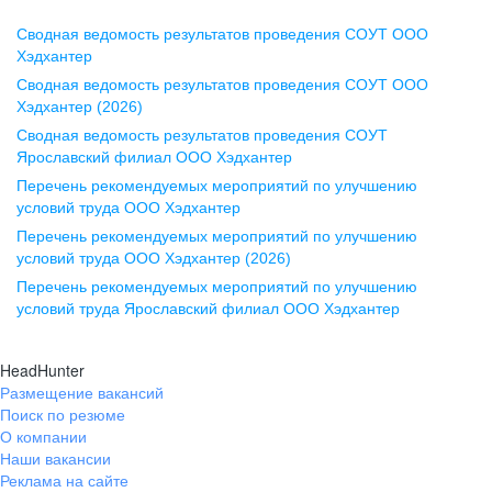
Сводная ведомость результатов проведения СОУТ ООО
Воронеж
Хэдхантер
Сводная ведомость результатов проведения СОУТ ООО
ул. Комиссаржевской, д. 10,
Хэдхантер (2026)
офис 1212
Сводная ведомость результатов проведения СОУТ
+7 473 280-05-05
Ярославский филиал ООО Хэдхантер
pr@vrn.hh.ru
Перечень рекомендуемых мероприятий по улучшению
условий труда ООО Хэдхантер
Казань
Перечень рекомендуемых мероприятий по улучшению
ул. Спартаковская, д. 2А, этаж 3,
условий труда ООО Хэдхантер (2026)
помещение 15
Перечень рекомендуемых мероприятий по улучшению
условий труда Ярославский филиал ООО Хэдхантер
+7 843 212-12-50
pr@kzn.hh.ru
HeadHunter
Размещение вакансий
Екатеринбург
Поиск по резюме
ул. Боевых Дружин, стр. 20,
О компании
5 этаж, офис 505, 521
Наши вакансии
Реклама на сайте
+7 343 226-79-99