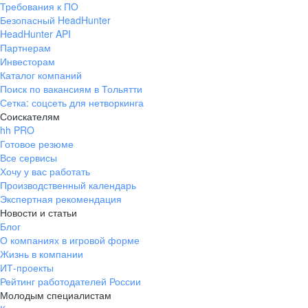
Требования к ПО
pr@ural.hh.ru
Безопасный HeadHunter
HeadHunter API
Краснодар
Партнерам
Инвесторам
ул. Янковского, д. 169, 7 этаж,
Каталог компаний
706 каб.
Поиск по вакансиям в Тольятти
+7 861 205-55-57
Сетка: соцсеть для нетворкинга
pr@krd.hh.ru
Соискателям
hh PRO
Готовое резюме
Владивосток
Все сервисы
пер. Ланинский д. 4, офис 3.4
Хочу у вас работать
Производственный календарь
+7 423 202-33-28
Экспертная рекомендация
pr@dv.hh.ru
Новости и статьи
Блог
Новосибирск
О компаниях в игровой форме
Жизнь в компании
ул. Большевистская, д. 35,
ИТ-проекты
помещение 21
Рейтинг работодателей России
+7 383 207-94-64
Молодым специалистам