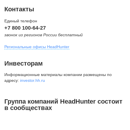
Контакты
Единый телефон
+7 800 100-64-27
звонок из регионов России бесплатный
Региональные офисы HeadHunter
Москва
Инвесторам
внутригородская территория
Информационные материалы компании размещены по
Муниципальный округ Тверской,
адресу:
investor.hh.ru
2-я Брестская ул., д. 48,
помещение 25
+7 495 974-64-27
Группа компаний HeadHunter состоит
+7 495 980-64-27
в сообществах
+7 495 134-92-24
press@hh.ru