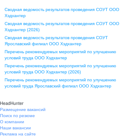
Сводная ведомость результатов проведения СОУТ ООО
Воронеж
Хэдхантер
Сводная ведомость результатов проведения СОУТ ООО
ул. Комиссаржевской, д. 10,
Хэдхантер (2026)
офис 1212
Сводная ведомость результатов проведения СОУТ
+7 473 280-05-05
Ярославский филиал ООО Хэдхантер
pr@vrn.hh.ru
Перечень рекомендуемых мероприятий по улучшению
условий труда ООО Хэдхантер
Казань
Перечень рекомендуемых мероприятий по улучшению
ул. Спартаковская, д. 2А, этаж 3,
условий труда ООО Хэдхантер (2026)
помещение 15
Перечень рекомендуемых мероприятий по улучшению
условий труда Ярославский филиал ООО Хэдхантер
+7 843 212-12-50
pr@kzn.hh.ru
HeadHunter
Размещение вакансий
Екатеринбург
Поиск по резюме
ул. Боевых Дружин, стр. 20,
О компании
5 этаж, офис 505, 521
Наши вакансии
Реклама на сайте
+7 343 226-79-99