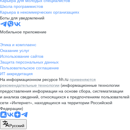
Карьера для молодых специалистов
pr@nsk.hh.ru
Школа программистов
Карьера в некоммерческих организациях
Минск
Боты для уведомлений
пр-т Дзержинского, д. 57,
10 этаж, помещение 45-1
Мобильное приложение
+375 (17)
336-03-02
Этика и комплаенс
pr@rabota.by
Оказание услуг
Использование сайтов
Алматы
Защита персональных данных
Пользовательское соглашение
пр. Абая, д. 151, БЦ Алатау,
ИТ аккредитация
12 этаж, офис 1209
На информационном ресурсе hh.ru
применяются
+7 727 232-13-13
рекомендательные технологии
(информационные технологии
pr@headhunter.com.kz
предоставления информации на основе сбора, систематизации
и анализа сведений, относящихся к предпочтениям пользователей
сети «Интернет», находящихся на территории Российской
Федерации)
Русский