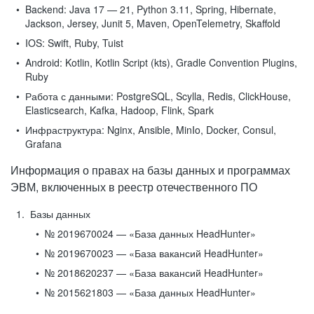
Backend:
Java 17 — 21, Python 3.11, Spring, Hibernate,
Jackson, Jersey, Junit 5, Maven, OpenTelemetry, Skaffold
IOS:
Swift, Ruby, Tuist
Android:
Kotlin, Kotlin Script (kts), Gradle Convention Plugins,
Ruby
Работа с данными:
PostgreSQL, Scylla, Redis, ClickHouse,
Elasticsearch, Kafka, Hadoop, Flink, Spark
Инфраструктура:
Nginx, Ansible, MinIo, Docker, Consul,
Grafana
Информация о правах на базы данных и программах
ЭВМ, включенных в реестр отечественного ПО
Базы данных
№ 2019670024 — «База данных HeadHunter»
№ 2019670023 — «База вакансий HeadHunter»
№ 2018620237 — «База вакансий HeadHunter»
№ 2015621803 — «База данных HeadHunter»