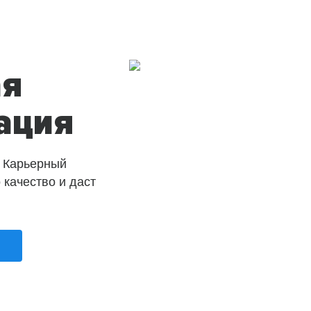
ая
ация
 Карьерный
о качество и даст