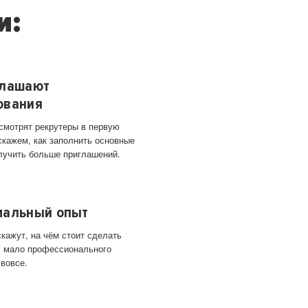
и:
глашают
ования
 смотрят рекрутеры в первую
скажем, как заполнить основные
лучить больше приглашений.
мальный опыт
кажут, на чём стоит сделать
ас мало профессионального
 вовсе.