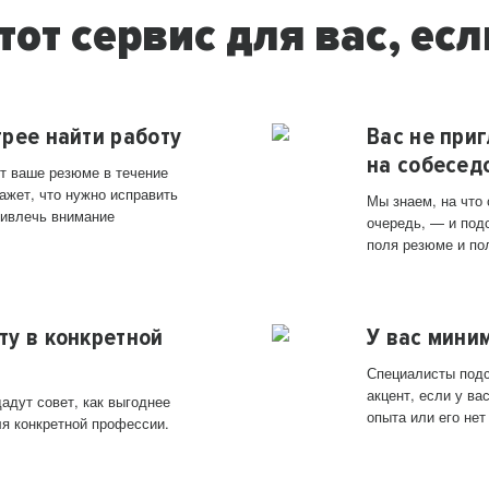
тот сервис для вас, есл
трее найти работу
Вас не при
на собесед
т ваше резюме в течение
ажет, что нужно исправить
Мы знаем, на что
ривлечь внимание
очередь, — и под
поля резюме и по
ту в конкретной
У вас мини
Специалисты подс
акцент, если у в
адут совет, как выгоднее
опыта или его нет
ля конкретной профессии.