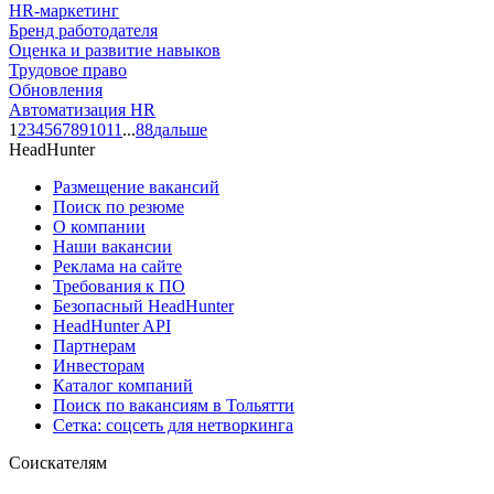
HR-маркетинг
Бренд работодателя
Оценка и развитие навыков
Трудовое право
Обновления
Автоматизация HR
1
2
3
4
5
6
7
8
9
10
11
...
88
дальше
HeadHunter
Размещение вакансий
Поиск по резюме
О компании
Наши вакансии
Реклама на сайте
Требования к ПО
Безопасный HeadHunter
HeadHunter API
Партнерам
Инвесторам
Каталог компаний
Поиск по вакансиям в Тольятти
Сетка: соцсеть для нетворкинга
Соискателям