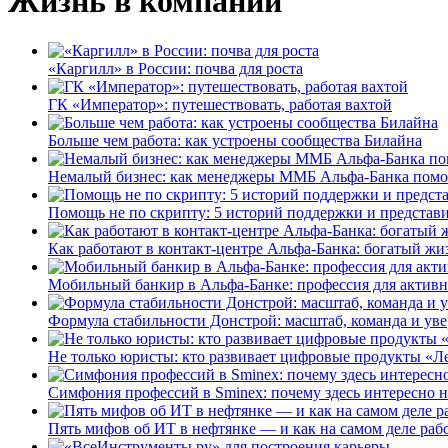
Жизнь в компании
«Каргилл» в России: почва для роста
ГК «Император»: путешествовать, работая вахтой
Больше чем работа: как устроены сообщества Билайна
Немалый бизнес: как менеджеры ММБ Альфа-Банка помо
Помощь не по скрипту: 5 историй поддержки и представ
Как работают в контакт-центре Альфа-Банка: богатый жи
Мобильный банкир в Альфа-Банке: профессия для актив
Формула стабильности Донстрой: масштаб, команда и уве
Не только юристы: кто развивает цифровые продукты «Ле
Симфония профессий в Sminex: почему здесь интересно н
Пять мифов об ИТ в нефтянке — и как на самом деле работ