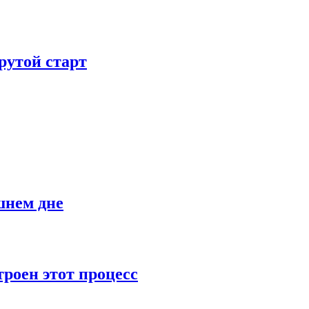
рутой старт
шнем дне
роен этот процесс