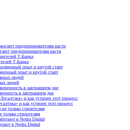
гают предпринимателям расти
ителей Т-Банка
зненный опыт и крутой старт
ных людей
ренность в завтрашнем дне
галтэка» и как устроен этот процесс
е только строителям
ают в Nedra Digital