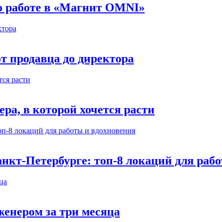
 о работе в «Магнит OMNI»
т продавца до директора
а, в которой хочется расти
нкт-Петербурге: топ-8 локаций для раб
енером за три месяца