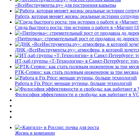
«ВсеИнструменты.ру» для построения карьеры
Работа, которая меняет жизнь: реальные истории сотруд
Среда быстрого роста: три истории о работе в «Магнит 
«Пятёрочка»: стремительный рост от продавца до директ
ДНК «ВсеИнструменты.ру»: атмосфера, в которой хочется
ИТ-хаб группы «Т-Технологии» в Санкт-Петербурге: топ
РТК-Сервис: как стать полевым инженером за три месяца
Работа в Fix Price: меньше рутины, больше технологий
Философия эффективности и свободы: как работают в V
Жизнь в компании