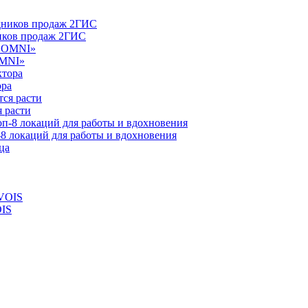
ников продаж 2ГИС
OMNI»
ора
 расти
-8 локаций для работы и вдохновения
OIS