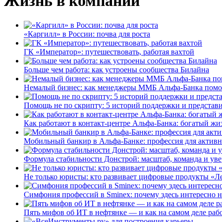
Жизнь в компании
«Каргилл» в России: почва для роста
ГК «Император»: путешествовать, работая вахтой
Больше чем работа: как устроены сообщества Билайна
Немалый бизнес: как менеджеры ММБ Альфа-Банка помо
Помощь не по скрипту: 5 историй поддержки и представ
Как работают в контакт-центре Альфа-Банка: богатый жи
Мобильный банкир в Альфа-Банке: профессия для актив
Формула стабильности Донстрой: масштаб, команда и уве
Не только юристы: кто развивает цифровые продукты «Ле
Симфония профессий в Sminex: почему здесь интересно н
Пять мифов об ИТ в нефтянке — и как на самом деле работ