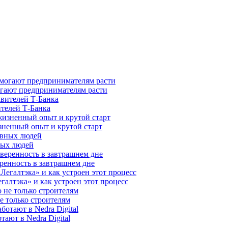
гают предпринимателям расти
ителей Т-Банка
зненный опыт и крутой старт
ных людей
ренность в завтрашнем дне
галтэка» и как устроен этот процесс
е только строителям
ают в Nedra Digital