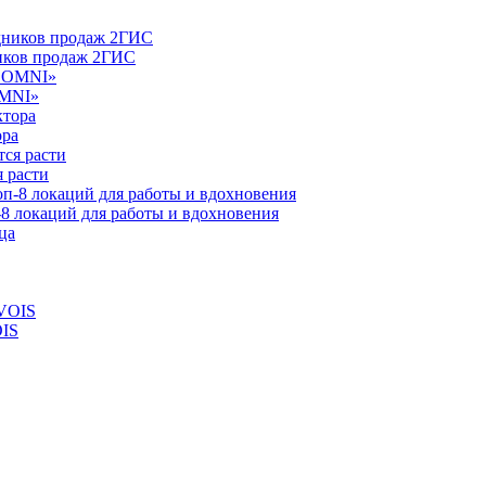
ников продаж 2ГИС
OMNI»
ора
 расти
-8 локаций для работы и вдохновения
OIS