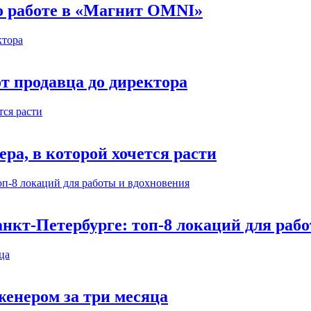
 о работе в «Магнит OMNI»
т продавца до директора
а, в которой хочется расти
нкт-Петербурге: топ-8 локаций для раб
енером за три месяца