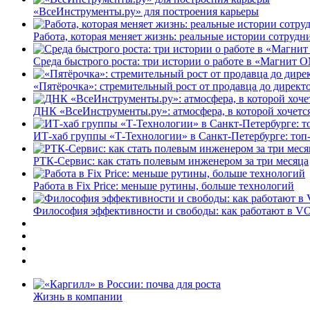
«ВсеИнструменты.ру» для построения карьеры
Работа, которая меняет жизнь: реальные истории сотруд
Среда быстрого роста: три истории о работе в «Магнит 
«Пятёрочка»: стремительный рост от продавца до директ
ДНК «ВсеИнструменты.ру»: атмосфера, в которой хочется
ИТ-хаб группы «Т-Технологии» в Санкт-Петербурге: топ
РТК-Сервис: как стать полевым инженером за три месяца
Работа в Fix Price: меньше рутины, больше технологий
Философия эффективности и свободы: как работают в V
Жизнь в компании