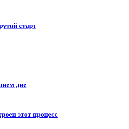
рутой старт
шнем дне
роен этот процесс