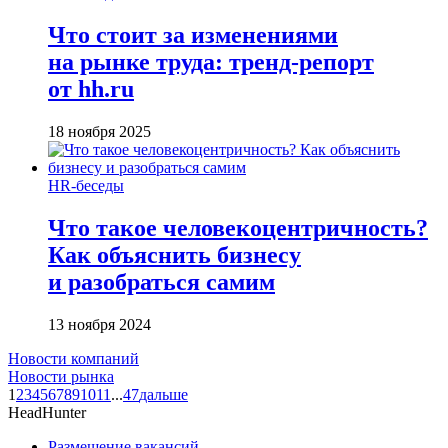
Что стоит за изменениями
на рынке труда: тренд-репорт
от hh.ru
18 ноября 2025
HR-беседы
Что такое человеко­центричность?
Как объяснить бизнесу
и разобраться самим
13 ноября 2024
Новости компаний
Новости рынка
1
2
3
4
5
6
7
8
9
10
11
...
47
дальше
HeadHunter
Размещение вакансий