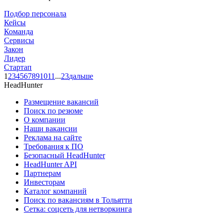
Подбор персонала
Кейсы
Команда
Сервисы
Закон
Лидер
Стартап
1
2
3
4
5
6
7
8
9
10
11
...
23
дальше
HeadHunter
Размещение вакансий
Поиск по резюме
О компании
Наши вакансии
Реклама на сайте
Требования к ПО
Безопасный HeadHunter
HeadHunter API
Партнерам
Инвесторам
Каталог компаний
Поиск по вакансиям в Тольятти
Сетка: соцсеть для нетворкинга