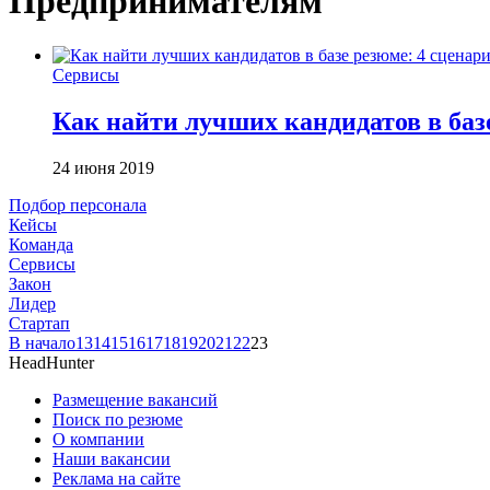
Предпринимателям
Сервисы
Как найти лучших кандидатов в баз
24 июня 2019
Подбор персонала
Кейсы
Команда
Сервисы
Закон
Лидер
Стартап
В начало
13
14
15
16
17
18
19
20
21
22
23
HeadHunter
Размещение вакансий
Поиск по резюме
О компании
Наши вакансии
Реклама на сайте