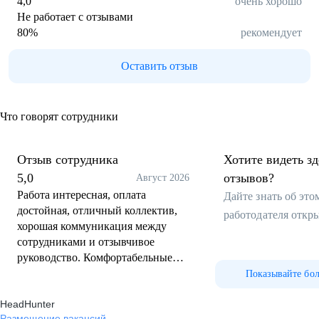
4,0
очень хорошо
Не работает с отзывами
80
%
рекомендует
Оставить отзыв
Что говорят сотрудники
Отзыв сотрудника
Хотите видеть з
5,0
отзывов?
Август 2026
Работа интересная, оплата
Дайте знать об эт
достойная, отличный коллектив,
работодателя откр
хорошая коммуникация между
сотрудниками и отзывчивое
руководство. Комфортабельные
условия труда, сотрудники
Показывайте бо
обеспечены всем, что требуется
HeadHunter
для продуктивной работы.
Размещение вакансий