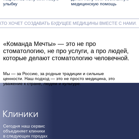
улыбку
медицинскую помощь
О ХОЧЕТ СОЗДАВАТЬ БУДУЩЕЕ МЕДИЦИНЫ ВМЕСТЕ С НАМИ.
Наша атмосфера
«Команда Мечты» — это не про
стоматологию, не про услуги, а про людей,
которые делают стоматологию человечной.
Мы — за Россию, за родные традиции и сильные
ценности. Наш подход — это не просто медицина, это
уважение к стране, людям и культуре.
Cмотреть видео
Клиники
Сегодня наш сервис
объединяет клиники
в следующих городах