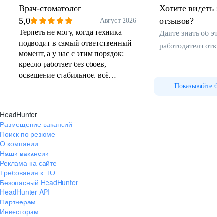
Врач-стоматолог
Хотите видеть 
ВАКАНСИИ
5,0
отзывов?
Август 2026
Терпеть не могу, когда техника
Дайте знать об 
ВАКАНСИИ
подводит в самый ответственный
работодателя от
ВАКАНСИИ
момент, а у нас с этим порядок:
кресло работает без сбоев,
освещение стабильное, всё
необходимое лежит под рукой.
Показывайте 
Когда пациент расслаблен,
работать гораздо приятнее - и дело
HeadHunter
движется быстрее, и результат
Размещение вакансий
выходит качественнее. Это потому,
Поиск по резюме
что в клинике не ставят во главу
О компании
угла скорость: лучше сделать один
Наши вакансии
прием основательно, чем гнаться
Реклама на сайте
за количеством. Да и коллеги
Требования к ПО
Безопасный HeadHunter
отзывчивые: если нужен совет,
HeadHunter API
всегда подскажут без лишних
Партнерам
упреков.
Инвесторам