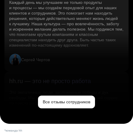
Каждый день мы улучшаем не только продукты
и процессы — мы создаём передовой опыт для наших
клиентов и сотрудников. Это помогает нам находить
решения, которые действительно меняют жизнь людей
к лучшему. Наша культура — про вовлечённость, заботу
и искреннее желание делать полезное. Мы гордимся тем,
что помогаем крутым компаниям и классным
специалистам находить друг друга. Быть частью таких
изменений по‑настоящему вдохновляет.
Сергей Чертов
hh.ru — это не просто работа
Это эмпатичные люди, заслуженные победы и дух
свободы. Мы помогаем миру и создаём лучший сервис
Все отзывы сотрудников
по поиску работы в стране.
Ольга Емельянова
*команда hh