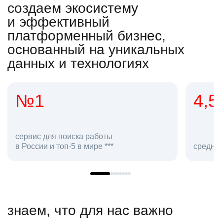
создаем экосистему
и эффективный
платформенный бизнес,
основанный на уникальных
данных и технологиях
4,5
2
сот
средняя оценка hh.ru как работодателя **
в h
знаем, что для нас важно