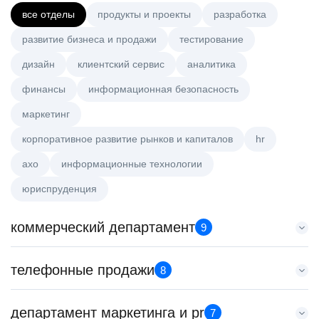
все отделы
продукты и проекты
разработка
развитие бизнеса и продажи
тестирование
дизайн
клиентский сервис
аналитика
финансы
информационная безопасность
маркетинг
корпоративное развитие рынков и капиталов
hr
axo
информационные технологии
юриспруденция
коммерческий департамент
9
Аналитик данных (направление Enterprise продаж)
телефонные продажи
8
HeadHunter::Коммерческий департамент
4 авг. 2026
Старший специалист телемаркетинга
департамент маркетинга и pr
з/п не указана
7