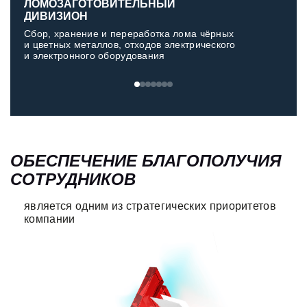
ЛОМОЗАГОТОВИТЕЛЬНЫЙ
М
ДИВИЗИОН
Д
Сбор, хранение и переработка лома чёрных
Пр
и цветных металлов, отходов электрического
и 
и электронного оборудования
ОБЕСПЕЧЕНИЕ БЛАГОПОЛУЧИЯ
СОТРУДНИКОВ
является одним из стратегических приоритетов
компании