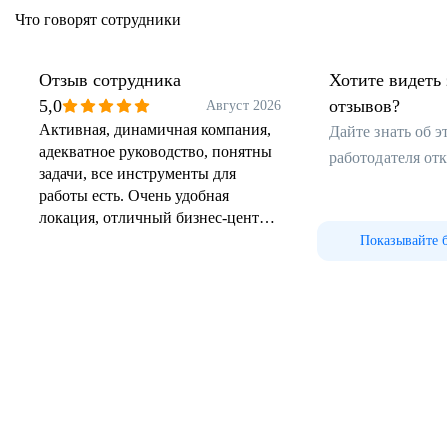
Что говорят сотрудники
Отзыв сотрудника
Хотите видеть 
5,0
отзывов?
Август 2026
Активная, динамичная компания,
Дайте знать об 
адекватное руководство, понятны
работодателя от
задачи, все инструменты для
работы есть. Очень удобная
локация, отличный бизнес-центр.
Видно, что компания стремиться к
Показывайте 
улучшению процессов и ценит
хороших сотрудников. С приходом
новой hr службы процесс
коммуникации по стал приятнее и
понятнее по разным вопросам.