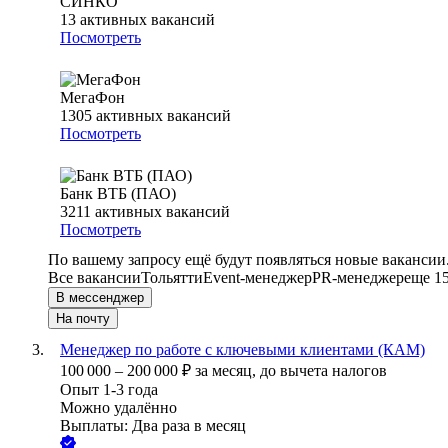
СИНКО
13
активных вакансий
Посмотреть
МегаФон
1305
активных вакансий
Посмотреть
Банк ВТБ (ПАО)
3211
активных вакансий
Посмотреть
По вашему запросу ещё будут появляться новые вакансии
Все вакансии
Тольятти
Event-менеджер
PR-менеджер
еще 1
В мессенджер
На почту
Менеджер по работе с ключевыми клиентами (КАМ)
100 000
–
200 000
₽
за месяц,
до вычета налогов
Опыт 1-3 года
Можно удалённо
Выплаты: Два раза в месяц