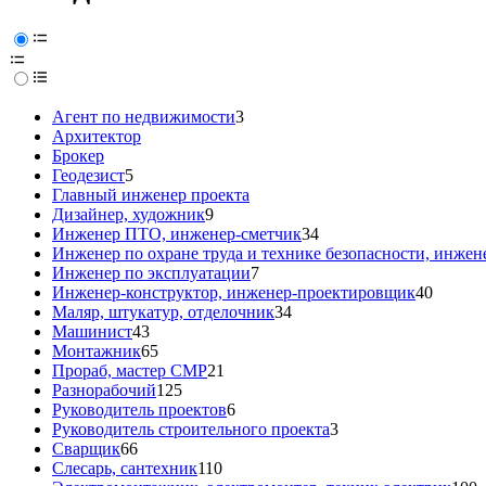
Агент по недвижимости
3
Архитектор
Брокер
Геодезист
5
Главный инженер проекта
Дизайнер, художник
9
Инженер ПТО, инженер-сметчик
34
Инженер по охране труда и технике безопасности, инжен
Инженер по эксплуатации
7
Инженер-конструктор, инженер-проектировщик
40
Маляр, штукатур, отделочник
34
Машинист
43
Монтажник
65
Прораб, мастер СМР
21
Разнорабочий
125
Руководитель проектов
6
Руководитель строительного проекта
3
Сварщик
66
Слесарь, сантехник
110