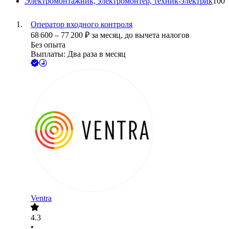
Электромонтажник, электромонтер, техник-электрик
100
Оператор входного контроля
68 600
–
77 200
₽
за месяц,
до вычета налогов
Без опыта
Выплаты: Два раза в месяц
Ventra
4.3
•