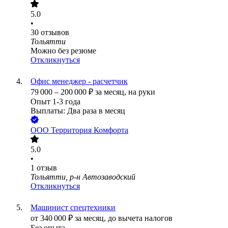
5.0
•
30
отзывов
Тольятти
Можно без резюме
Откликнуться
Офис менеджер - расчетчик
79 000
–
200 000
₽
за месяц,
на руки
Опыт 1-3 года
Выплаты: Два раза в месяц
ООО
Территория Комфорта
5.0
•
1
отзыв
Тольятти, р-н Автозаводский
Откликнуться
Машинист спецтехники
от
340 000
₽
за месяц,
до вычета налогов
Без опыта