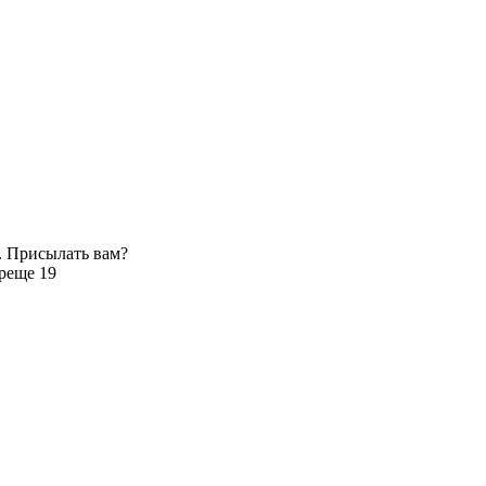
. Присылать вам?
р
еще 19