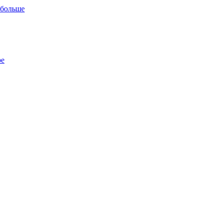
 больше
ре