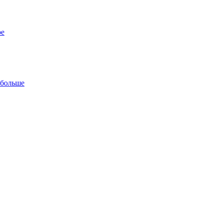
ре
 больше