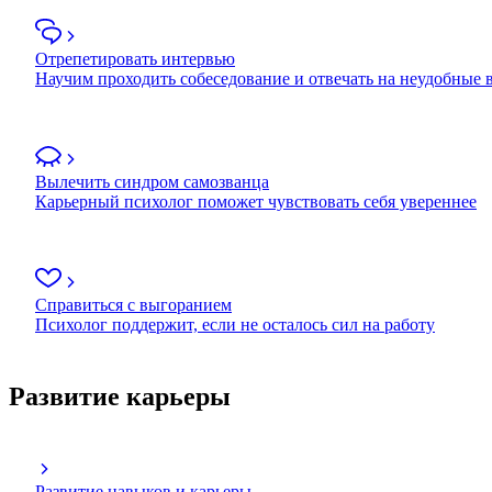
Отрепетировать интервью
Научим проходить собеседование и отвечать на неудобные
Вылечить синдром самозванца
Карьерный психолог поможет чувствовать себя увереннее
Справиться с выгоранием
Психолог поддержит, если не осталось сил на работу
Развитие карьеры
Развитие навыков и карьеры