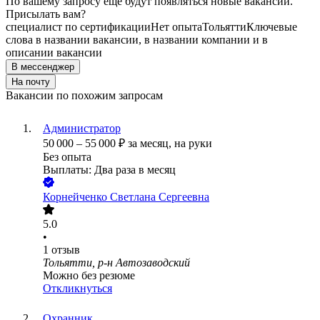
По вашему запросу ещё будут появляться новые вакансии.
Присылать вам?
специалист по сертификации
Нет опыта
Тольятти
Ключевые
слова в названии вакансии, в названии компании и в
описании вакансии
В мессенджер
На почту
Вакансии по похожим запросам
Администратор
50 000
–
55 000
₽
за месяц,
на руки
Без опыта
Выплаты: Два раза в месяц
Корнейченко Светлана Сергеевна
5.0
•
1
отзыв
Тольятти, р-н Автозаводский
Можно без резюме
Откликнуться
Охранник