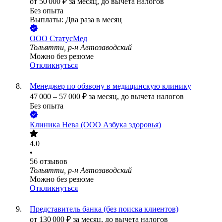
от
50 000
₽
за месяц,
до вычета налогов
Без опыта
Выплаты: Два раза в месяц
ООО
СтатусМед
Тольятти, р-н Автозаводский
Можно без резюме
Откликнуться
Менеджер по обзвону в медицинскую клинику
47 000
–
57 000
₽
за месяц,
до вычета налогов
Без опыта
Клиника Нева (ООО Азбука здоровья)
4.0
•
56
отзывов
Тольятти, р-н Автозаводский
Можно без резюме
Откликнуться
Представитель банка (без поиска клиентов)
от
130 000
₽
за месяц,
до вычета налогов