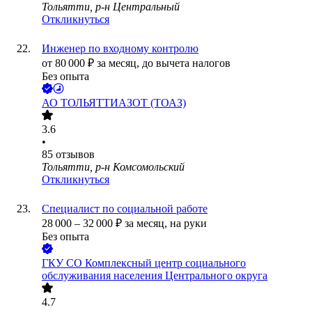
Тольятти, р-н Центральный
Откликнуться
Инженер по входному контролю
от
80 000
₽
за месяц,
до вычета налогов
Без опыта
АО
ТОЛЬЯТТИАЗОТ (ТОАЗ)
3.6
•
85
отзывов
Тольятти, р-н Комсомольский
Откликнуться
Специалист по социальной работе
28 000
–
32 000
₽
за месяц,
на руки
Без опыта
ГКУ СО Комплексный центр социального
обслуживания населения Центрального округа
4.7