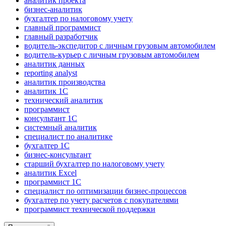
аналитик проекта
бизнес-аналитик
бухгалтер по налоговому учету
главный программист
главный разработчик
водитель-экспедитор с личным грузовым автомобилем
водитель-курьер с личным грузовым автомобилем
аналитик данных
reporting analyst
аналитик производства
аналитик 1C
технический аналитик
программист
консультант 1С
системный аналитик
специалист по аналитике
бухгалтер 1C
бизнес-консультант
старший бухгалтер по налоговому учету
аналитик Excel
программист 1C
специалист по оптимизации бизнес-процессов
бухгалтер по учету расчетов с покупателями
программист технической поддержки