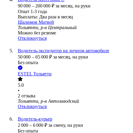
90 000
–
200 000
₽
за месяц,
на руки
Опыт 1-3 года
Выплаты: Два раза в месяц
Шалимов Матвей
Тольятти, р-н Центральный
Можно без резюме
Откликнуться
Водитель-экспедитор на личном автомобиле
50 000
–
65 000
₽
за месяц,
на руки
Без опыта
ESTEL Тольятти
5.0
•
2
отзыва
Тольятти, р-н Автозаводский
Откликнуться
Водитель-курьер
2 000
–
6 000
₽
за смену,
на руки
Без опыта