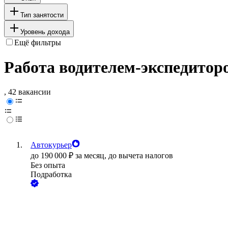
Тип занятости
Уровень дохода
Ещё фильтры
Работа водителем-экспедитор
, 42 вакансии
Автокурьер
до
190 000
₽
за месяц,
до вычета налогов
Без опыта
Подработка