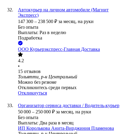
Автокурьер на личном автомобиле (Магнит
Экспресс)
147 300
–
238 500
₽
за месяц,
на руки
Без опыта
Выплаты: Раз в неделю
Подработка
ООО
Курьерэкспресс-Главная Доставка
4.2
•
15
отзывов
Тольятти, р-н Центральный
Можно без резюме
Откликнитесь среди первых
Откликнуться
Организатор сервиса доставки / Водитель-курьер
50 000
–
250 000
₽
за месяц,
на руки
Без опыта
Выплаты: Два раза в месяц
ИП
Королькова Анита-Вирджиния Пламенова
Тольятти, р-н Центральный