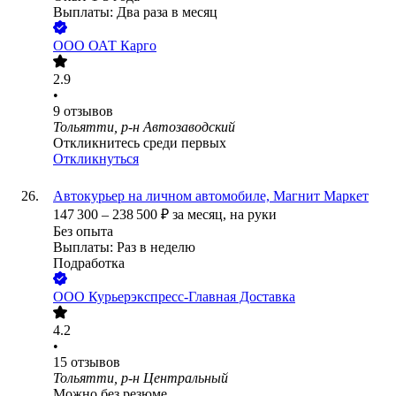
Выплаты: Два раза в месяц
ООО
ОАТ Карго
2.9
•
9
отзывов
Тольятти, р-н Автозаводский
Откликнитесь среди первых
Откликнуться
Автокурьер на личном автомобиле, Магнит Маркет
147 300
–
238 500
₽
за месяц,
на руки
Без опыта
Выплаты: Раз в неделю
Подработка
ООО
Курьерэкспресс-Главная Доставка
4.2
•
15
отзывов
Тольятти, р-н Центральный
Можно без резюме