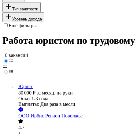
Тип занятости
Уровень дохода
Ещё фильтры
Работа юристом по трудовому
, 6 вакансий
Юрист
80 000
₽
за месяц,
на руки
Опыт 1-3 года
Выплаты: Два раза в месяц
ООО
Ирбис Регион Поволжье
4.7
•