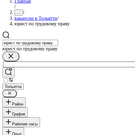
Главная
/
/
...
вакансии в Тольятти
/
юрист по трудовому праву
юрист по трудовому праву
Тольятти
Район
График
Рабочие часы
Опыт