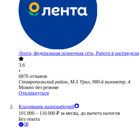
Лента, федеральная розничная сеть, Работа в распредел
3.6
•
6876
отзывов
Ставропольский район, М-5 Урал, 980-й километр, 4
Можно без резюме
Откликнуться
Кладовщик-разнорабочий
101 000
–
116 000
₽
за месяц,
до вычета налогов
Без опыта