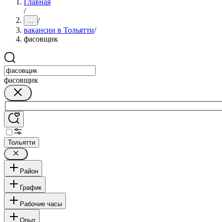
Главная
/
/
...
вакансии в Тольятти
/
фасовщик
фасовщик
Тольятти
Район
График
Рабочие часы
Опыт